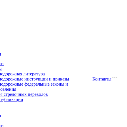
я
ти
ы
нодорожная литература
нодорожные инструкции и приказы
Контакты
нодорожные федеральные законы и
новления
ог стрелочных переводов
публикации
я
ти