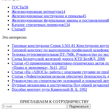
ГОСТы
58
Железнодорожная литература
14
Железнодорожные инструкции и приказы
45
Железнодорожные федеральные законы и постановления
Каталог стрелочных переводов
134
Статьи
9
Это интересно
Типовые конструкции Серия 3.501-81 Конструкции в
Типовой конспект по выполнению профильной шлифовк
Тележка путеизмерительная ПТ-7МК. Руководство по э
Схема Белорусской железной дороги КТЦ БелЖД, 2006
Статья «О применении нормативно-технических актов п
«Право и экономика», №11, 2012
Статья «На «АВОСЬ» работа с опасными грузами не пр
Статья «Дефектоскопия рельсов обеспечит безопасност
Руководство по строительству оснований и покрытий 
Путевые механизмы и инструменты Под общей редакцией
Пособие монтеру пути Каменский В. Б. 1992
ПРИГЛАШАЕМ К СОТРУДНИЧЕСТВУ