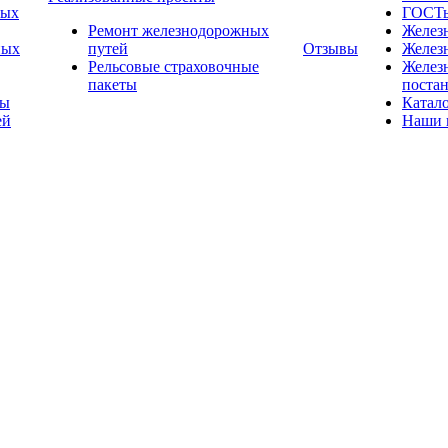
ных
ГОСТ
Ремонт железнодорожных
Желез
ных
путей
Отзывы
Желез
Рельсовые страховочные
Желез
пакеты
поста
ты
Катал
ей
Наши 