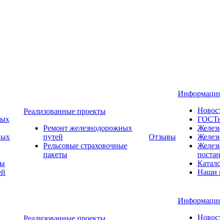
Информаци
Новос
Реализованные проекты
ных
ГОСТ
Ремонт железнодорожных
Желез
ных
путей
Отзывы
Желез
Рельсовые страховочные
Желез
пакеты
поста
ты
Катал
ей
Наши 
Информаци
Новос
Реализованные проекты