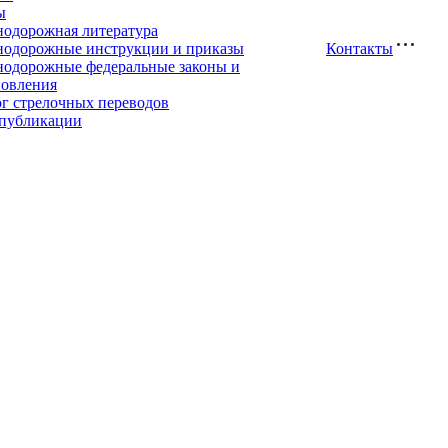
ы
нодорожная литература
нодорожные инструкции и приказы
Контакты
нодорожные федеральные законы и
новления
ог стрелочных переводов
публикации