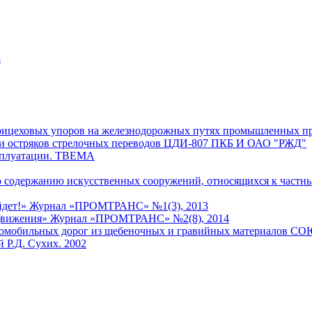
8
нутрицеховых упоров на железнодорожных путях промышлен
и остряков стрелочных переводов ЦДИ-807 ПКБ И ОАО "РЖД"
ксплуатации. ТВЕМА
о содержанию искусственных сооружений, относящихся к част
ойдет!» Журнал «ПРОМТРАНС» №1(3), 2013
ь движения» Журнал «ПРОМТРАНС» №2(8), 2014
автомобильных дорог из щебеночных и гравийных материалов
 Р.Д. Сухих. 2002